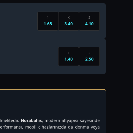
1
X
2
1.65
3.40
4.10
1
2
1.40
2.50
elmektedir.
Norabahis
, modern altyapısı sayesinde
k performansı, mobil cihazlarınızda da donma veya