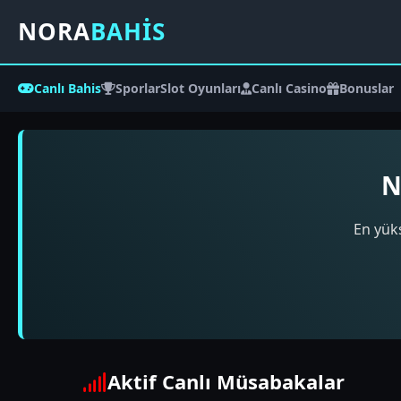
NORA
BAHİS
Canlı Bahis
Sporlar
Slot Oyunları
Canlı Casino
Bonuslar
N
En yüks
Aktif Canlı Müsabakalar