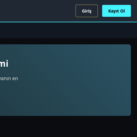
Giriş
Kayıt Ol
mi
yanın en