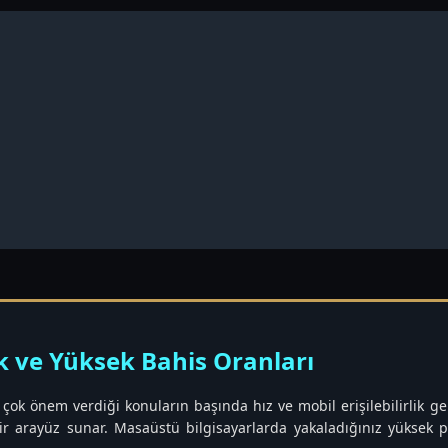
 ve Yüksek Bahis Oranları
çok önem verdiği konuların başında hız ve mobil erişilebilirlik g
z bir arayüz sunar. Masaüstü bilgisayarlarda yakaladığınız yükse