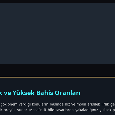
 ve Yüksek Bahis Oranları
çok önem verdiği konuların başında hız ve mobil erişilebilirlik g
z bir arayüz sunar. Masaüstü bilgisayarlarda yakaladığınız yükse