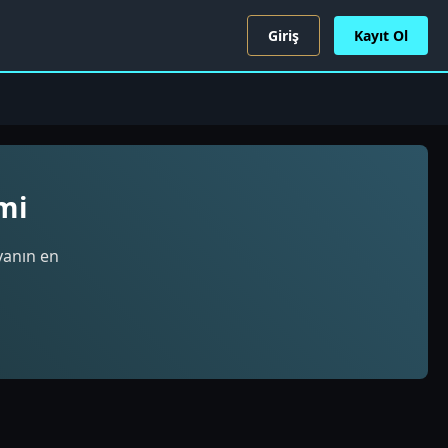
Giriş
Kayıt Ol
mi
yanın en