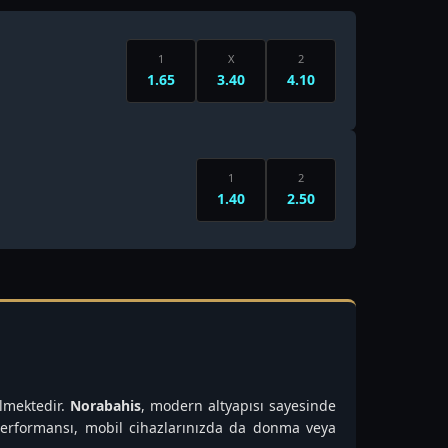
1
X
2
1.65
3.40
4.10
1
2
1.40
2.50
elmektedir.
Norabahis
, modern altyapısı sayesinde
k performansı, mobil cihazlarınızda da donma veya