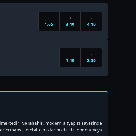
1
X
2
1.65
3.40
4.10
1
2
1.40
2.50
elmektedir.
Norabahis
, modern altyapısı sayesinde
k performansı, mobil cihazlarınızda da donma veya