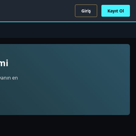
Giriş
Kayıt Ol
mi
yanın en