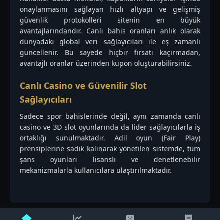
onaylanmasını sağlayan hızlı altyapı ve gelişmiş
güvenlik protokolleri sitenin en büyük
avantajlarındandır. Canlı bahis oranları anlık olarak
dünyadaki global veri sağlayıcıları ile eş zamanlı
güncellenir. Bu sayede hiçbir fırsatı kaçırmadan,
avantajlı oranlar üzerinden kupon oluşturabilirsiniz.
Canlı Casino ve Güvenilir Slot
Sağlayıcıları
Sadece spor bahislerinde değil, aynı zamanda canlı
casino ve 3D slot oyunlarında da lider sağlayıcılarla iş
ortaklığı sunulmaktadır. Adil oyun (Fair Play)
prensiplerine sadık kalınarak yönetilen sistemde, tüm
şans oyunları lisanslı ve denetlenebilir
mekanizmalarla kullanıcılara ulaştırılmaktadır.