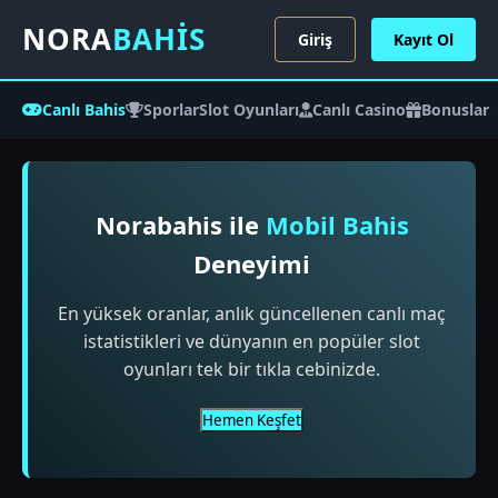
NORA
BAHİS
Giriş
Kayıt Ol
Canlı Bahis
Sporlar
Slot Oyunları
Canlı Casino
Bonuslar
Norabahis ile
Mobil Bahis
Deneyimi
En yüksek oranlar, anlık güncellenen canlı maç
istatistikleri ve dünyanın en popüler slot
oyunları tek bir tıkla cebinizde.
Hemen Keşfet