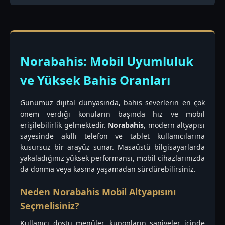
Norabahis: Mobil Uyumluluk
ve Yüksek Bahis Oranları
Günümüz dijital dünyasında, bahis severlerin en çok
önem verdiği konuların başında hız ve mobil
erişilebilirlik gelmektedir.
Norabahis
, modern altyapısı
sayesinde akıllı telefon ve tablet kullanıcılarına
kusursuz bir arayüz sunar. Masaüstü bilgisayarlarda
yakaladığınız yüksek performansı, mobil cihazlarınızda
da donma veya kasma yaşamadan sürdürebilirsiniz.
Neden Norabahis Mobil Altyapısını
Seçmelisiniz?
Kullanıcı dostu menüler, kuponların saniyeler içinde