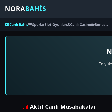
NORA
BAHİS
Canlı Bahis
Sporlar
Slot Oyunları
Canlı Casino
Bonuslar
N
En yüks
Aktif Canlı Müsabakalar