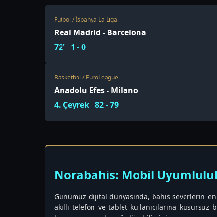
Futbol / İspanya La Liga
Real Madrid - Barcelona
72' 1 - 0
Basketbol / EuroLeague
Anadolu Efes - Milano
4. Çeyrek 82 - 79
Norabahis: Mobil Uyumluluk
Günümüz dijital dünyasında, bahis severlerin en 
akıllı telefon ve tablet kullanıcılarına kusursu