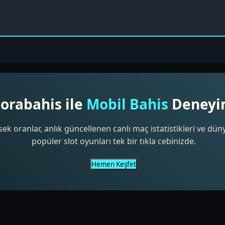
orabahis ile
Mobil Bahis
Deneyi
ek oranlar, anlık güncellenen canlı maç istatistikleri ve dün
popüler slot oyunları tek bir tıkla cebinizde.
Hemen Keşfet