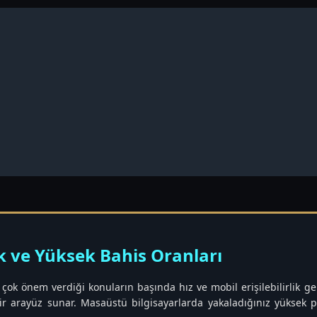
 ve Yüksek Bahis Oranları
çok önem verdiği konuların başında hız ve mobil erişilebilirlik g
z bir arayüz sunar. Masaüstü bilgisayarlarda yakaladığınız yükse