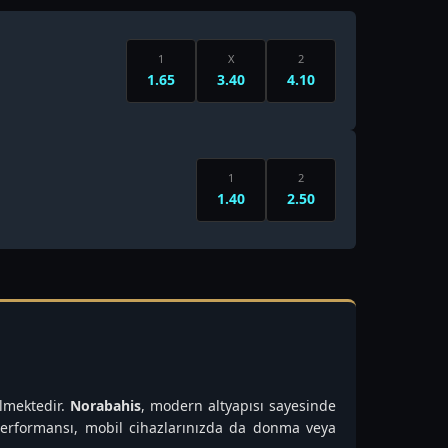
1
X
2
1.65
3.40
4.10
1
2
1.40
2.50
elmektedir.
Norabahis
, modern altyapısı sayesinde
k performansı, mobil cihazlarınızda da donma veya