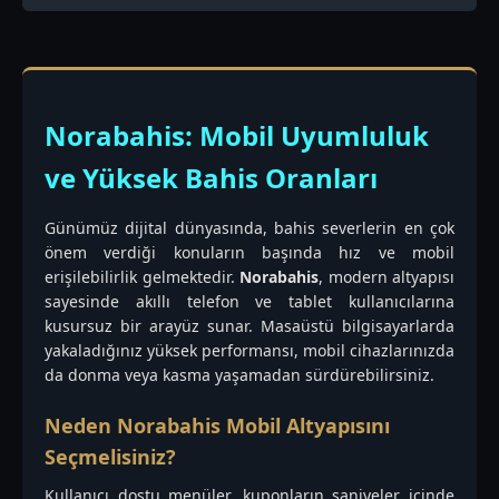
Norabahis: Mobil Uyumluluk
ve Yüksek Bahis Oranları
Günümüz dijital dünyasında, bahis severlerin en çok
önem verdiği konuların başında hız ve mobil
erişilebilirlik gelmektedir.
Norabahis
, modern altyapısı
sayesinde akıllı telefon ve tablet kullanıcılarına
kusursuz bir arayüz sunar. Masaüstü bilgisayarlarda
yakaladığınız yüksek performansı, mobil cihazlarınızda
da donma veya kasma yaşamadan sürdürebilirsiniz.
Neden Norabahis Mobil Altyapısını
Seçmelisiniz?
Kullanıcı dostu menüler, kuponların saniyeler içinde