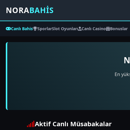
NORA
BAHİS
Canlı Bahis
Sporlar
Slot Oyunları
Canlı Casino
Bonuslar
N
En yüks
Aktif Canlı Müsabakalar